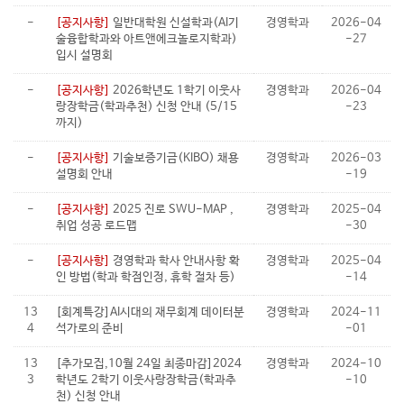
-
[공지사항]
일반대학원 신설학과(AI기
경영학과
2026-04
술융합학과와 아트앤에크놀로지학과)
-27
입시 설명회
-
[공지사항]
2026학년도 1학기 이웃사
경영학과
2026-04
랑장학금(학과추천) 신청 안내 (5/15
-23
까지)
-
[공지사항]
기술보증기금(KIBO) 채용
경영학과
2026-03
설명회 안내
-19
-
[공지사항]
2025 진로 SWU-MAP ,
경영학과
2025-04
취업 성공 로드맵
-30
-
[공지사항]
경영학과 학사 안내사항 확
경영학과
2025-04
인 방법(학과 학점인정, 휴학 절차 등)
-14
13
[회계특강]AI시대의 재무회계 데이터분
경영학과
2024-11
4
석가로의 준비
-01
13
[추가모집,10월 24일 최종마감]2024
경영학과
2024-10
3
학년도 2학기 이웃사랑장학금(학과추
-10
천) 신청 안내