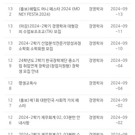
13
(홍보)헤럴드 머니 페스타 2024 (MO
경영학과
2024-09
2
NEY FESTA 2024)
-13
13
(마감)2024-2학기 경영학과 대형강
경영학과
2024-09
1
의 수업보조조교(TA) 모집
-11
13
2024-2학기 산업분석전문가양성과정
경영학과
2024-09
0
소학회 소학회원 모집
-10
12
24학년도 2학기 한국장학재단 중소기
경영학과
2024-09
9
업 취업연계 장학금(창업지원형) 장학
-04
생 모집 안내
12
평생교육사
경영학과
2024-09
8
-04
12
(홍보)제1회 대한민국 사회적 가치 페
경영학과
2024-09
7
스타
-02
12
2024-2학기 재무회계 02, 03분반 안
경영학과
2024-09
6
내사항
-02
12
2024-2학기 재무회계 02, 03분반 수
경영학과
2024-08