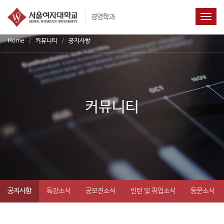
T
o
g
Home
커뮤니티
공지사항
g
l
e
n
a
v
커뮤니티
i
g
a
t
i
o
n
공지사항
특강소식
공모전소식
인턴 및 취업소식
동문소식